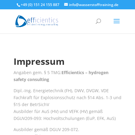
+49 (0) 151 24 155 887
info@wasserstofftraining.de
Impressum
Angaben gem. § 5 TMG:
Efficientics – hydrogen
safety consulting
Dipl.-Ing. Energietechnik (FH), DWV, DVGW, VDE
Fachkraft für Explosionsschutz nach §14 Abs. 1-3 und
§15 der BetrSichV
Ausbilder für AuS (HV) und VEFK (HV) gemäß
DGUV209-093: Hochvoltschulungen (EuP, EFK, AuS)
Ausbilder gemäß DGUV 209-072.